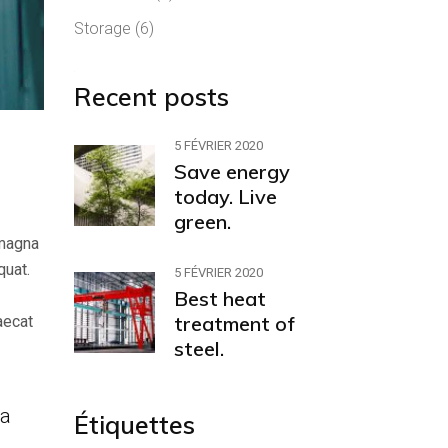
Storage
(6)
Recent posts
5 FÉVRIER 2020
Save energy
today. Live
green.
 magna
quat.
5 FÉVRIER 2020
Best heat
treatment of
aecat
steel.
 a
Étiquettes