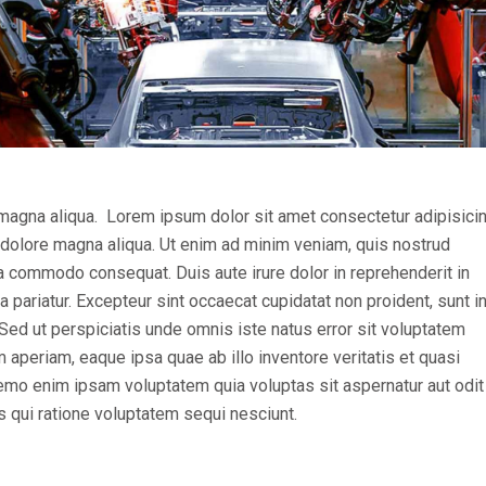
magna aliqua. Lorem ipsum dolor sit amet consectetur adipisicing
 dolore magna aliqua. Ut enim ad minim veniam, quis nostrud
 ea commodo consequat. Duis aute irure dolor in reprehenderit in
la pariatur. Excepteur sint occaecat cupidatat non proident, sunt i
. Sed ut perspiciatis unde omnis iste natus error sit voluptatem
periam, eaque ipsa quae ab illo inventore veritatis et quasi
Nemo enim ipsam voluptatem quia voluptas sit aspernatur aut odit
s qui ratione voluptatem sequi nesciunt.