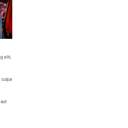
 elit,
n culpa
 aut