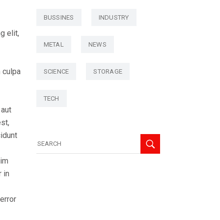
BUSSINES
INDUSTRY
 elit,
METAL
NEWS
n culpa
SCIENCE
STORAGE
TECH
 aut
st,
idunt
nim
 in
error