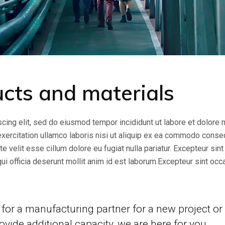
ucts and materials
cing elit, sed do eiusmod tempor incididunt ut labore et dolore
exercitation ullamco laboris nisi ut aliquip ex ea commodo conse
te velit esse cillum dolore eu fugiat nulla pariatur. Excepteur sint
qui officia deserunt mollit anim id est laborum.Excepteur sint occ
for a manufacturing partner for a new project or
ovide additional capacity, we are here for you.