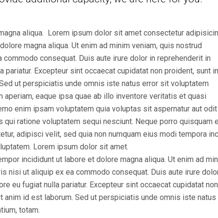
magna aliqua. Lorem ipsum dolor sit amet consectetur adipisicing
 dolore magna aliqua. Ut enim ad minim veniam, quis nostrud
 ea commodo consequat. Duis aute irure dolor in reprehenderit in
la pariatur. Excepteur sint occaecat cupidatat non proident, sunt i
. Sed ut perspiciatis unde omnis iste natus error sit voluptatem
periam, eaque ipsa quae ab illo inventore veritatis et quasi
Nemo enim ipsam voluptatem quia voluptas sit aspernatur aut odit
s qui ratione voluptatem sequi nesciunt. Neque porro quisquam e
etur, adipisci velit, sed quia non numquam eius modi tempora inc
luptatem. Lorem ipsum dolor sit amet.
empor incididunt ut labore et dolore magna aliqua. Ut enim ad mi
is nisi ut aliquip ex ea commodo consequat. Duis aute irure dolor
ore eu fugiat nulla pariatur. Excepteur sint occaecat cupidatat non
lit anim id est laborum. Sed ut perspiciatis unde omnis iste natus 
tium, totam.