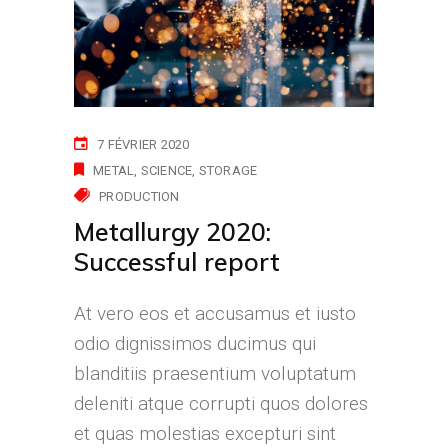
7 FÉVRIER 2020
METAL
SCIENCE
STORAGE
PRODUCTION
Metallurgy 2020:
Successful report
At vero eos et accusamus et iusto
odio dignissimos ducimus qui
blanditiis praesentium voluptatum
deleniti atque corrupti quos dolores
et quas molestias excepturi sint