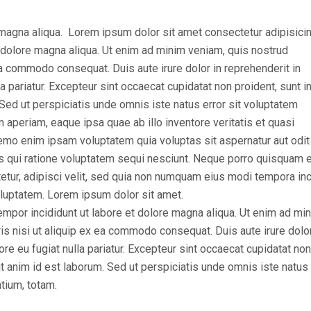
magna aliqua. Lorem ipsum dolor sit amet consectetur adipisicing
 dolore magna aliqua. Ut enim ad minim veniam, quis nostrud
 ea commodo consequat. Duis aute irure dolor in reprehenderit in
la pariatur. Excepteur sint occaecat cupidatat non proident, sunt i
. Sed ut perspiciatis unde omnis iste natus error sit voluptatem
periam, eaque ipsa quae ab illo inventore veritatis et quasi
Nemo enim ipsam voluptatem quia voluptas sit aspernatur aut odit
s qui ratione voluptatem sequi nesciunt. Neque porro quisquam e
etur, adipisci velit, sed quia non numquam eius modi tempora inc
luptatem. Lorem ipsum dolor sit amet.
empor incididunt ut labore et dolore magna aliqua. Ut enim ad mi
is nisi ut aliquip ex ea commodo consequat. Duis aute irure dolor
ore eu fugiat nulla pariatur. Excepteur sint occaecat cupidatat non
lit anim id est laborum. Sed ut perspiciatis unde omnis iste natus 
tium, totam.