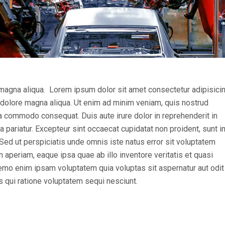
magna aliqua. Lorem ipsum dolor sit amet consectetur adipisicing
 dolore magna aliqua. Ut enim ad minim veniam, quis nostrud
 ea commodo consequat. Duis aute irure dolor in reprehenderit in
la pariatur. Excepteur sint occaecat cupidatat non proident, sunt i
. Sed ut perspiciatis unde omnis iste natus error sit voluptatem
periam, eaque ipsa quae ab illo inventore veritatis et quasi
Nemo enim ipsam voluptatem quia voluptas sit aspernatur aut odit
s qui ratione voluptatem sequi nesciunt.