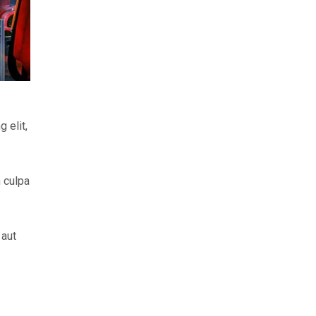
 elit,
n culpa
 aut