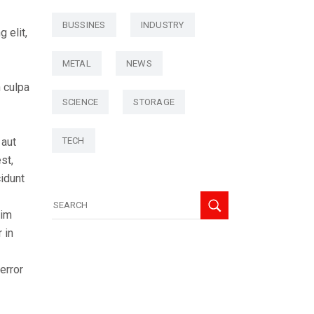
BUSSINES
INDUSTRY
 elit,
METAL
NEWS
n culpa
SCIENCE
STORAGE
 aut
TECH
st,
idunt
nim
 in
error