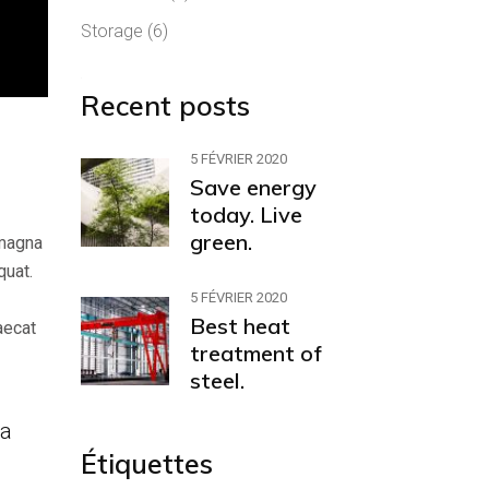
Storage
(6)
Recent posts
5 FÉVRIER 2020
Save energy
today. Live
green.
 magna
quat.
5 FÉVRIER 2020
Best heat
aecat
treatment of
steel.
 a
Étiquettes