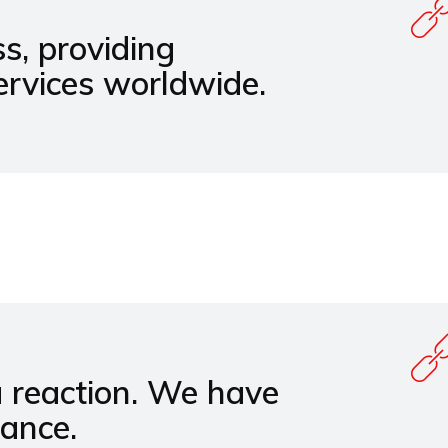
s, providing
ervices worldwide.
a reaction. We have
hance.