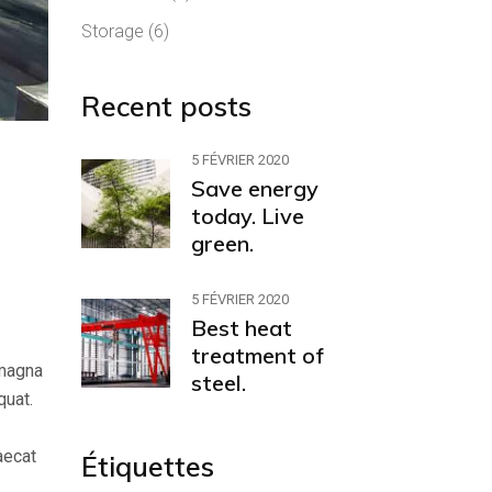
Storage
(6)
Recent posts
5 FÉVRIER 2020
Save energy
today. Live
green.
5 FÉVRIER 2020
Best heat
treatment of
 magna
steel.
quat.
aecat
Étiquettes