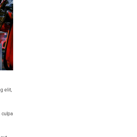
 elit,
n culpa