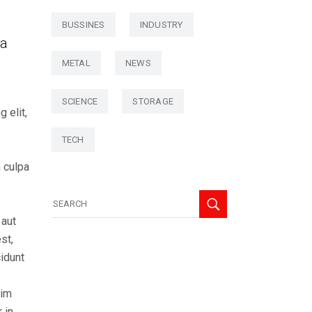
BUSSINES
INDUSTRY
 a
METAL
NEWS
SCIENCE
STORAGE
 elit,
TECH
n culpa
 aut
st,
idunt
nim
 in