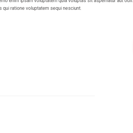
Nemo enim ipsam voluptatem quia voluptas sit aspernatur aut odit
s qui ratione voluptatem sequi nesciunt.