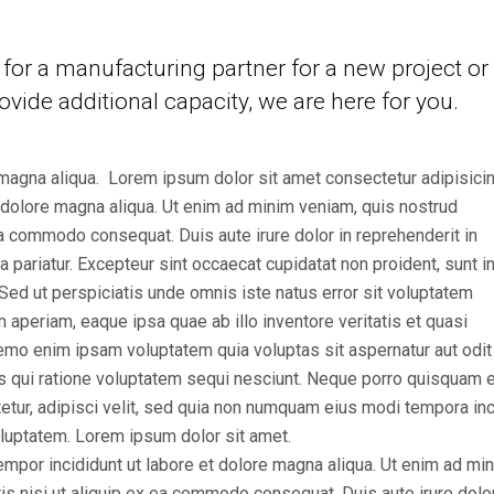
for a manufacturing partner for a new project or
ovide additional capacity, we are here for you.
magna aliqua. Lorem ipsum dolor sit amet consectetur adipisicing
 dolore magna aliqua. Ut enim ad minim veniam, quis nostrud
 ea commodo consequat. Duis aute irure dolor in reprehenderit in
la pariatur. Excepteur sint occaecat cupidatat non proident, sunt i
. Sed ut perspiciatis unde omnis iste natus error sit voluptatem
periam, eaque ipsa quae ab illo inventore veritatis et quasi
Nemo enim ipsam voluptatem quia voluptas sit aspernatur aut odit
s qui ratione voluptatem sequi nesciunt. Neque porro quisquam e
etur, adipisci velit, sed quia non numquam eius modi tempora inc
luptatem. Lorem ipsum dolor sit amet.
empor incididunt ut labore et dolore magna aliqua. Ut enim ad mi
is nisi ut aliquip ex ea commodo consequat. Duis aute irure dolor