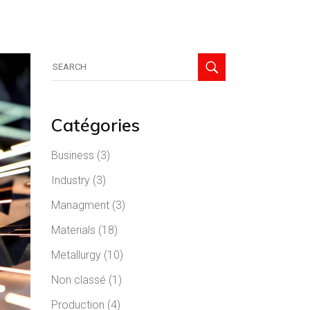
Catégories
Business
(3)
Industry
(3)
Managment
(3)
Materials
(18)
Metallurgy
(10)
Non classé
(1)
Production
(4)