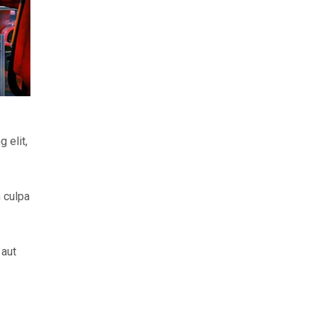
 elit,
n culpa
 aut