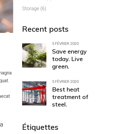
Storage
(6)
Recent posts
5 FÉVRIER 2020
Save energy
today. Live
green.
 magna
quat.
5 FÉVRIER 2020
Best heat
treatment of
aecat
steel.
 a
Étiquettes