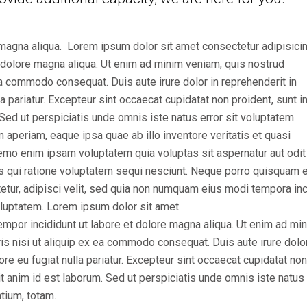
magna aliqua. Lorem ipsum dolor sit amet consectetur adipisicing
 dolore magna aliqua. Ut enim ad minim veniam, quis nostrud
 ea commodo consequat. Duis aute irure dolor in reprehenderit in
la pariatur. Excepteur sint occaecat cupidatat non proident, sunt i
. Sed ut perspiciatis unde omnis iste natus error sit voluptatem
periam, eaque ipsa quae ab illo inventore veritatis et quasi
Nemo enim ipsam voluptatem quia voluptas sit aspernatur aut odit
s qui ratione voluptatem sequi nesciunt. Neque porro quisquam e
etur, adipisci velit, sed quia non numquam eius modi tempora inc
luptatem. Lorem ipsum dolor sit amet.
empor incididunt ut labore et dolore magna aliqua. Ut enim ad mi
is nisi ut aliquip ex ea commodo consequat. Duis aute irure dolor
ore eu fugiat nulla pariatur. Excepteur sint occaecat cupidatat non
lit anim id est laborum. Sed ut perspiciatis unde omnis iste natus 
tium, totam.