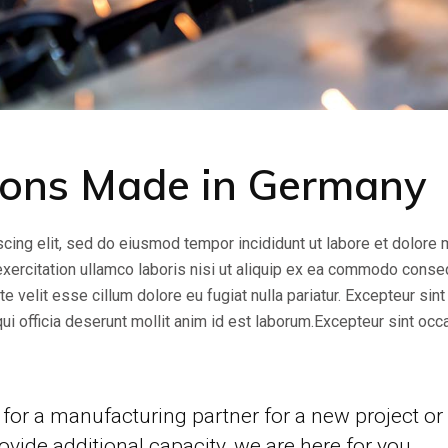
tions Made in Germany
cing elit, sed do eiusmod tempor incididunt ut labore et dolore
exercitation ullamco laboris nisi ut aliquip ex ea commodo conse
te velit esse cillum dolore eu fugiat nulla pariatur. Excepteur sint
qui officia deserunt mollit anim id est laborum.Excepteur sint occ
for a manufacturing partner for a new project or
ovide additional capacity, we are here for you.