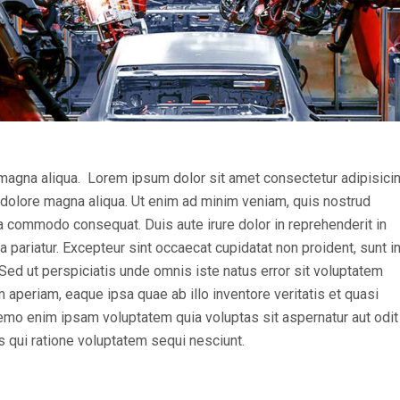
magna aliqua. Lorem ipsum dolor sit amet consectetur adipisicing
 dolore magna aliqua. Ut enim ad minim veniam, quis nostrud
 ea commodo consequat. Duis aute irure dolor in reprehenderit in
la pariatur. Excepteur sint occaecat cupidatat non proident, sunt i
. Sed ut perspiciatis unde omnis iste natus error sit voluptatem
periam, eaque ipsa quae ab illo inventore veritatis et quasi
Nemo enim ipsam voluptatem quia voluptas sit aspernatur aut odit
s qui ratione voluptatem sequi nesciunt.