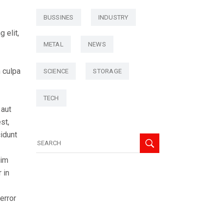
BUSSINES
INDUSTRY
 elit,
METAL
NEWS
n culpa
SCIENCE
STORAGE
TECH
 aut
st,
idunt
nim
 in
error