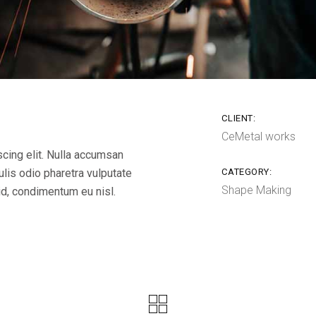
CLIENT:
CeMetal works
cing elit. Nulla accumsan
culis odio pharetra vulputate
CATEGORY:
Shape Making
 id, condimentum eu nisl.